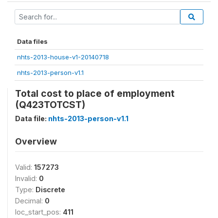
Data files
nhts-2013-house-v1-20140718
nhts-2013-person-v1.1
Total cost to place of employment
(Q423TOTCST)
Data file:
nhts-2013-person-v1.1
Overview
Valid:
157273
Invalid:
0
Type:
Discrete
Decimal:
0
loc_start_pos:
411