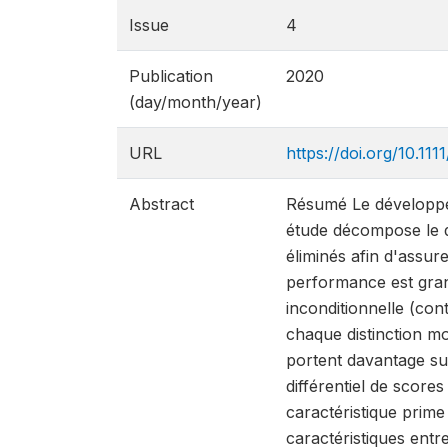
Issue
4
Publication
2020
(day/month/year)
URL
https://doi.org/10.1
Abstract
Résumé Le développem
étude décompose le di
éliminés afin d'assur
performance est grand
inconditionnelle (con
chaque distinction mo
portent davantage su
différentiel de scores
caractéristique prim
caractéristiques entr