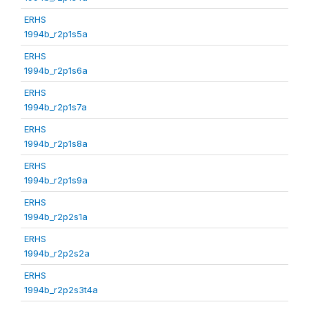
ERHS
1994b_r2p1s5a
ERHS
1994b_r2p1s6a
ERHS
1994b_r2p1s7a
ERHS
1994b_r2p1s8a
ERHS
1994b_r2p1s9a
ERHS
1994b_r2p2s1a
ERHS
1994b_r2p2s2a
ERHS
1994b_r2p2s3t4a