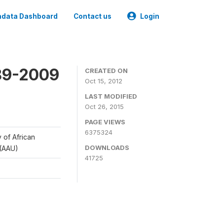
data Dashboard
Contact us
Login
989-2009
CREATED ON
Oct 15, 2012
LAST MODIFIED
Oct 26, 2015
PAGE VIEWS
6375324
y of African
DOWNLOADS
 (AAU)
41725