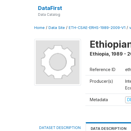
DataFirst
Data Catalog
Home
/
Data Site
/
ETH-CSAE-ERHS-1989-2009-V1
/
Ethiopia
Ethiopia
,
1989 - 
Reference ID
et
Producer(s)
Int
Ec
Metadata
D
DATASET DESCRIPTION
DATA DESCRIPTION