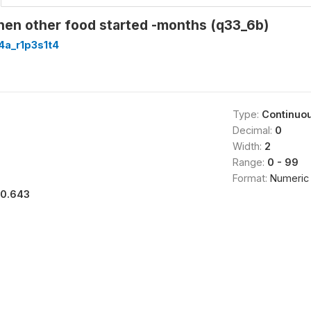
hen other food started -months (q33_6b)
4a_r1p3s1t4
Type:
Continuo
Decimal:
0
Width:
2
Range:
0 - 99
Format:
Numeric
10.643