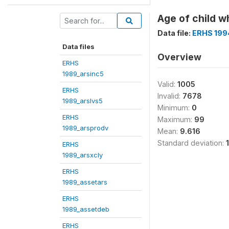
Age of child w
Data file:
ERHS 199
Data files
Overview
ERHS
1989_arsinc5
Valid:
1005
ERHS
Invalid:
7678
1989_arslvs5
Minimum:
0
ERHS
Maximum:
99
1989_arsprodv
Mean:
9.616
Standard deviation:
ERHS
1989_arsxcly
ERHS
1989_assetars
ERHS
1989_assetdeb
ERHS