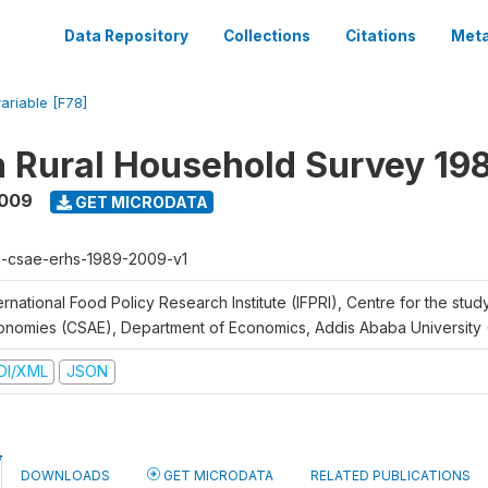
Data Repository
Collections
Citations
Meta
variable [F78]
n Rural Household Survey 1
2009
GET MICRODATA
h-csae-erhs-1989-2009-v1
ernational Food Policy Research Institute (IFPRI), Centre for the stud
onomies (CSAE), Department of Economics, Addis Ababa University
DI/XML
JSON
DOWNLOADS
GET MICRODATA
RELATED PUBLICATIONS