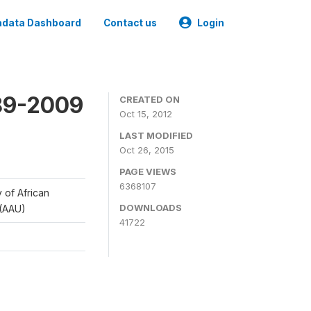
data Dashboard
Contact us
Login
989-2009
CREATED ON
Oct 15, 2012
LAST MODIFIED
Oct 26, 2015
PAGE VIEWS
6368107
y of African
DOWNLOADS
 (AAU)
41722