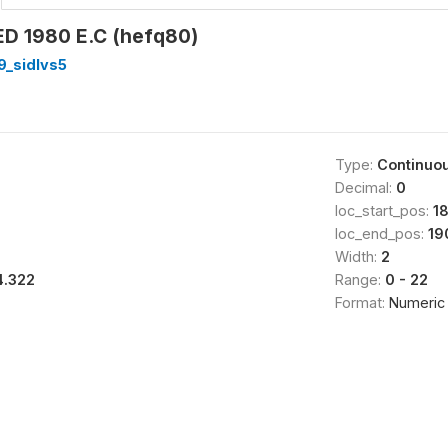
D 1980 E.C (hefq80)
9_sidlvs5
Type:
Continuo
Decimal:
0
loc_start_pos:
1
loc_end_pos:
19
Width:
2
4.322
Range:
0 - 22
Format:
Numeric