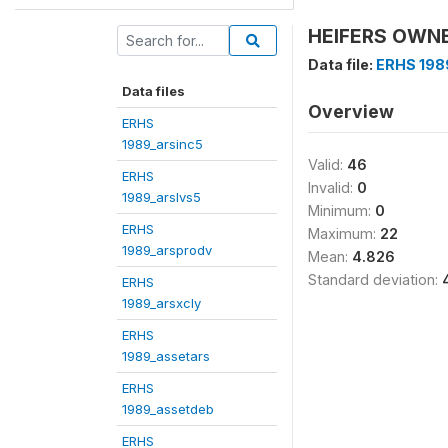
HEIFERS OWNE
Data file:
ERHS 198
Data files
Overview
ERHS
1989_arsinc5
Valid:
46
ERHS
Invalid:
0
1989_arslvs5
Minimum:
0
ERHS
Maximum:
22
1989_arsprodv
Mean:
4.826
Standard deviation:
ERHS
1989_arsxcly
ERHS
1989_assetars
ERHS
1989_assetdeb
ERHS