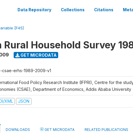
Data Repository
Collections
Citations
Meta
variable [F45]
n Rural Household Survey 1
2009
GET MICRODATA
h-csae-erhs-1989-2009-v1
ernational Food Policy Research Institute (IFPRI), Centre for the stud
onomies (CSAE), Department of Economics, Addis Ababa University
DI/XML
JSON
DOWNLOADS
GET MICRODATA
RELATED PUBLICATIONS