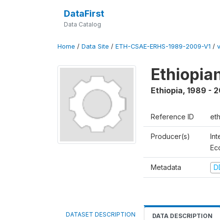
DataFirst
Data Catalog
Home
/
Data Site
/
ETH-CSAE-ERHS-1989-2009-V1
/
Ethiopia
Ethiopia
,
1989 - 
Reference ID
et
Producer(s)
Int
Ec
Metadata
D
DATASET DESCRIPTION
DATA DESCRIPTION