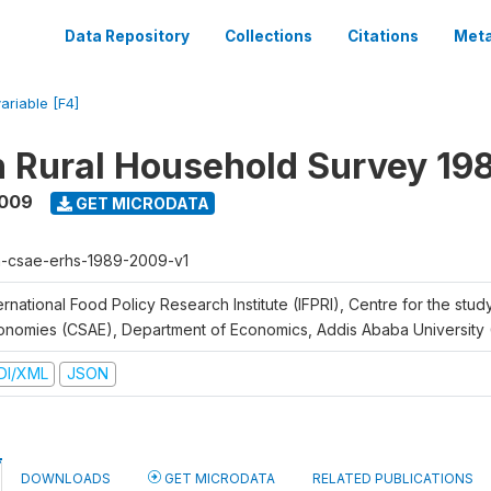
Data Repository
Collections
Citations
Meta
ariable [F4]
n Rural Household Survey 1
2009
GET MICRODATA
h-csae-erhs-1989-2009-v1
ernational Food Policy Research Institute (IFPRI), Centre for the stud
onomies (CSAE), Department of Economics, Addis Ababa University
DI/XML
JSON
DOWNLOADS
GET MICRODATA
RELATED PUBLICATIONS