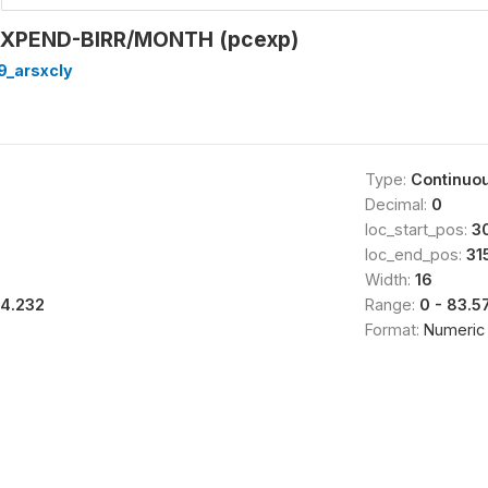
EXPEND-BIRR/MONTH (pcexp)
9_arsxcly
Type:
Continuo
Decimal:
0
loc_start_pos:
3
loc_end_pos:
31
Width:
16
14.232
Range:
0 - 83.
Format:
Numeric