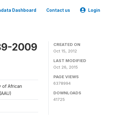
data Dashboard
Contact us
Login
989-2009
CREATED ON
Oct 15, 2012
LAST MODIFIED
Oct 26, 2015
PAGE VIEWS
6378994
y of African
DOWNLOADS
 (AAU)
41725