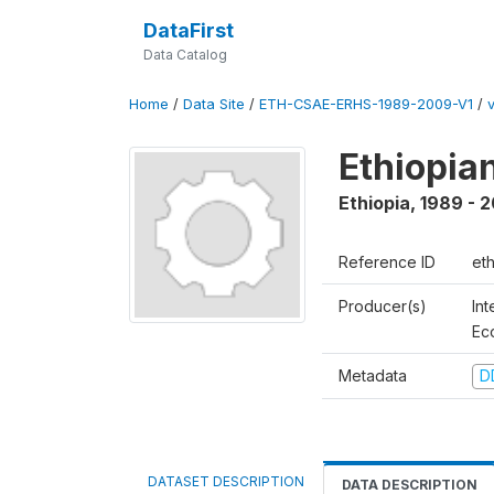
DataFirst
Data Catalog
Home
/
Data Site
/
ETH-CSAE-ERHS-1989-2009-V1
/
v
Ethiopia
Ethiopia
,
1989 - 
Reference ID
et
Producer(s)
Int
Ec
Metadata
D
DATASET DESCRIPTION
DATA DESCRIPTION