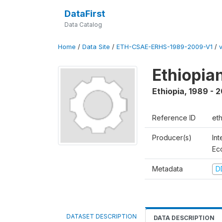
DataFirst
Data Catalog
Home
/
Data Site
/
ETH-CSAE-ERHS-1989-2009-V1
/
v
Ethiopia
Ethiopia
,
1989 - 
Reference ID
et
Producer(s)
Int
Ec
Metadata
D
DATASET DESCRIPTION
DATA DESCRIPTION