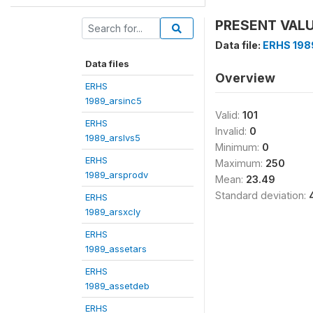
PRESENT VALU
Data file:
ERHS 198
Data files
Overview
ERHS
1989_arsinc5
Valid:
101
ERHS
Invalid:
0
1989_arslvs5
Minimum:
0
ERHS
Maximum:
250
1989_arsprodv
Mean:
23.49
Standard deviation:
ERHS
1989_arsxcly
ERHS
1989_assetars
ERHS
1989_assetdeb
ERHS