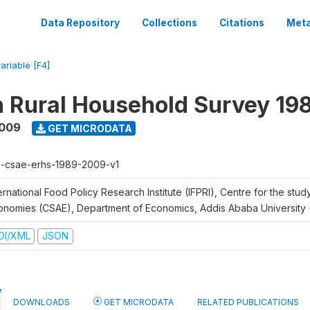
Data Repository
Collections
Citations
Meta
ariable [F4]
n Rural Household Survey 1
2009
GET MICRODATA
h-csae-erhs-1989-2009-v1
ernational Food Policy Research Institute (IFPRI), Centre for the stud
onomies (CSAE), Department of Economics, Addis Ababa University
DI/XML
JSON
DOWNLOADS
GET MICRODATA
RELATED PUBLICATIONS