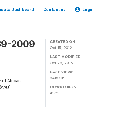
data Dashboard
Contact us
Login
989-2009
CREATED ON
Oct 15, 2012
LAST MODIFIED
Oct 26, 2015
PAGE VIEWS
6415716
y of African
DOWNLOADS
 (AAU)
41726