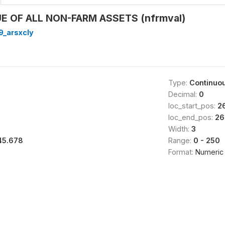
E OF ALL NON-FARM ASSETS (nfrmval)
9_arsxcly
Type:
Continuo
Decimal:
0
loc_start_pos:
2
loc_end_pos:
26
Width:
3
45.678
Range:
0 - 250
Format:
Numeric