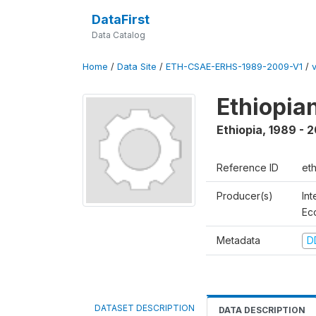
DataFirst
Data Catalog
Home
/
Data Site
/
ETH-CSAE-ERHS-1989-2009-V1
/
Ethiopia
Ethiopia
,
1989 - 
Reference ID
et
Producer(s)
Int
Ec
Metadata
D
DATASET DESCRIPTION
DATA DESCRIPTION