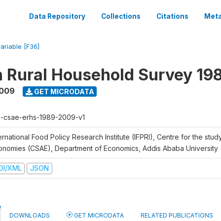
Data Repository
Collections
Citations
Meta
variable [F36]
n Rural Household Survey 1
2009
GET MICRODATA
h-csae-erhs-1989-2009-v1
ernational Food Policy Research Institute (IFPRI), Centre for the stud
onomies (CSAE), Department of Economics, Addis Ababa University
DI/XML
JSON
DOWNLOADS
GET MICRODATA
RELATED PUBLICATIONS