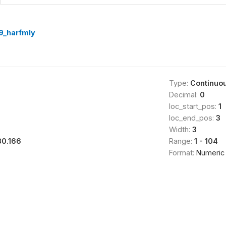
9_harfmly
Type:
Continuo
Decimal:
0
loc_start_pos:
1
loc_end_pos:
3
Width:
3
30.166
Range:
1 - 104
Format:
Numeric