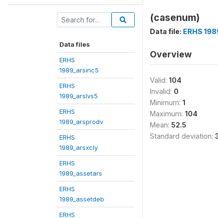
(casenum)
Data file:
ERHS 198
Data files
Overview
ERHS
1989_arsinc5
Valid:
104
ERHS
Invalid:
0
1989_arslvs5
Minimum:
1
ERHS
Maximum:
104
1989_arsprodv
Mean:
52.5
Standard deviation:
ERHS
1989_arsxcly
ERHS
1989_assetars
ERHS
1989_assetdeb
ERHS