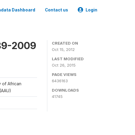
data Dashboard
Contact us
Login
989-2009
CREATED ON
Oct 15, 2012
LAST MODIFIED
Oct 26, 2015
PAGE VIEWS
6436163
y of African
DOWNLOADS
 (AAU)
41745