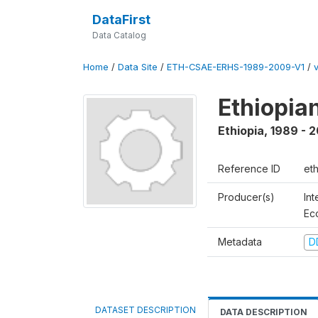
DataFirst
Data Catalog
Home
/
Data Site
/
ETH-CSAE-ERHS-1989-2009-V1
/
Ethiopia
Ethiopia
,
1989 - 
Reference ID
et
Producer(s)
Int
Ec
Metadata
D
DATASET DESCRIPTION
DATA DESCRIPTION