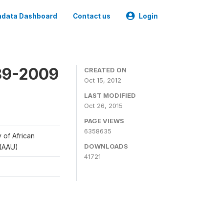
data Dashboard
Contact us
Login
989-2009
CREATED ON
Oct 15, 2012
LAST MODIFIED
Oct 26, 2015
PAGE VIEWS
6358635
y of African
DOWNLOADS
 (AAU)
41721