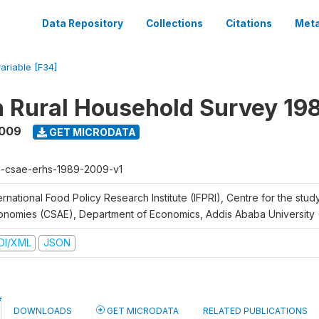
Data Repository
Collections
Citations
Meta
variable [F34]
n Rural Household Survey 1
2009
GET MICRODATA
h-csae-erhs-1989-2009-v1
ernational Food Policy Research Institute (IFPRI), Centre for the stud
onomies (CSAE), Department of Economics, Addis Ababa University
DI/XML
JSON
DOWNLOADS
GET MICRODATA
RELATED PUBLICATIONS