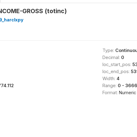
NCOME-GROSS (totinc)
9_harclxpy
Type:
Continuo
Decimal:
0
loc_start_pos:
5
loc_end_pos:
53
Width:
4
774.112
Range:
0 - 366
Format:
Numeric