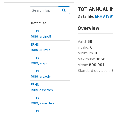
TOT ANNUAL I
Data file:
ERHS 198
Data files
Overview
ERHS
1989_arsinc5
Valid:
59
ERHS
Invalid:
0
1989_arslvs5
Minimum:
0
ERHS
Maximum:
3666
1989_arsprodv
Mean:
809.991
Standard deviation:
ERHS
1989_arsxcly
ERHS
1989_assetars
ERHS
1989_assetdeb
ERHS