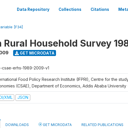
Data Repository
Collections
Citations
Meta
variable [F34]
n Rural Household Survey 1
2009
GET MICRODATA
h-csae-erhs-1989-2009-v1
ernational Food Policy Research Institute (IFPRI), Centre for the stud
onomies (CSAE), Department of Economics, Addis Ababa University
DI/XML
JSON
DOWNLOADS
GET MICRODATA
RELATED PUBLICATIONS