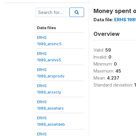
Money spent on
Data file:
ERHS 198
Data files
Overview
ERHS
1989_arsinc5
Valid:
59
ERHS
Invalid:
0
1989_arslvs5
Minimum:
0
ERHS
Maximum:
45
1989_arsprodv
Mean:
4.237
Standard deviation:
ERHS
1989_arsxcly
ERHS
1989_assetars
ERHS
1989_assetdeb
ERHS