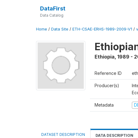
DataFirst
Data Catalog
Home
/
Data Site
/
ETH-CSAE-ERHS-1989-2009-V1
/
Ethiopia
Ethiopia
,
1989 - 
Reference ID
et
Producer(s)
Int
Ec
Metadata
D
DATASET DESCRIPTION
DATA DESCRIPTION