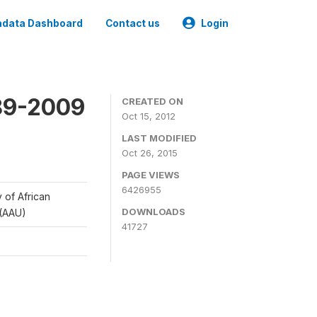
data Dashboard
Contact us
Login
989-2009
CREATED ON
Oct 15, 2012
LAST MODIFIED
Oct 26, 2015
PAGE VIEWS
6426955
y of African
DOWNLOADS
 (AAU)
41727