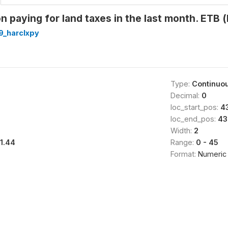
 paying for land taxes in the last month. ETB (
9_harclxpy
Type:
Continuo
Decimal:
0
loc_start_pos:
4
loc_end_pos:
43
Width:
2
11.44
Range:
0 - 45
Format:
Numeric