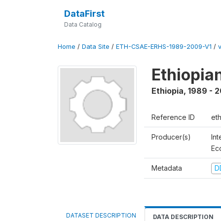
DataFirst
Data Catalog
Home
/
Data Site
/
ETH-CSAE-ERHS-1989-2009-V1
/
Ethiopia
Ethiopia
,
1989 - 
Reference ID
et
Producer(s)
Int
Ec
Metadata
D
DATASET DESCRIPTION
DATA DESCRIPTION