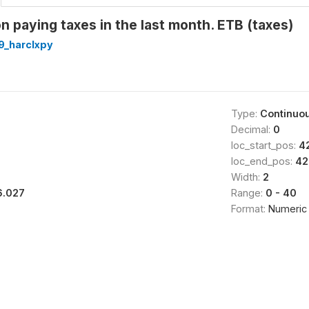
 paying taxes in the last month. ETB (taxes)
9_harclxpy
Type:
Continuo
Decimal:
0
loc_start_pos:
4
loc_end_pos:
42
Width:
2
6.027
Range:
0 - 40
Format:
Numeric