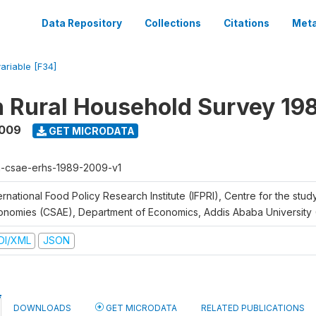
Data Repository
Collections
Citations
Meta
variable [F34]
n Rural Household Survey 1
2009
GET MICRODATA
h-csae-erhs-1989-2009-v1
ernational Food Policy Research Institute (IFPRI), Centre for the stud
onomies (CSAE), Department of Economics, Addis Ababa University
DI/XML
JSON
DOWNLOADS
GET MICRODATA
RELATED PUBLICATIONS