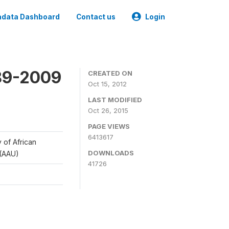
data Dashboard
Contact us
Login
989-2009
CREATED ON
Oct 15, 2012
LAST MODIFIED
Oct 26, 2015
PAGE VIEWS
6413617
y of African
DOWNLOADS
 (AAU)
41726