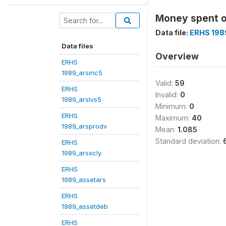
Money spent on
Data file:
ERHS 198
Data files
Overview
ERHS
1989_arsinc5
Valid:
59
ERHS
Invalid:
0
1989_arslvs5
Minimum:
0
ERHS
Maximum:
40
1989_arsprodv
Mean:
1.085
Standard deviation:
ERHS
1989_arsxcly
ERHS
1989_assetars
ERHS
1989_assetdeb
ERHS