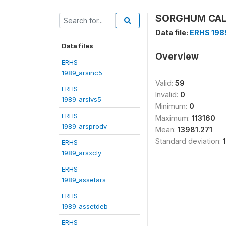
SORGHUM CALS
Data file:
ERHS 198
Data files
Overview
ERHS
1989_arsinc5
Valid:
59
ERHS
Invalid:
0
1989_arslvs5
Minimum:
0
ERHS
Maximum:
113160
1989_arsprodv
Mean:
13981.271
Standard deviation:
ERHS
1989_arsxcly
ERHS
1989_assetars
ERHS
1989_assetdeb
ERHS