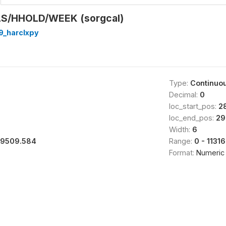
/HHOLD/WEEK (sorgcal)
9_harclxpy
Type:
Continuo
Decimal:
0
loc_start_pos:
2
loc_end_pos:
29
Width:
6
19509.584
Range:
0 - 1131
Format:
Numeric