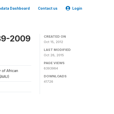
data Dashboard
Contact us
Login
989-2009
CREATED ON
Oct 15, 2012
LAST MODIFIED
Oct 26, 2015
PAGE VIEWS
6393964
y of African
DOWNLOADS
 (AAU)
41726