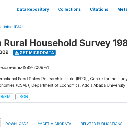
Data Repository
Collections
Citations
Meta
variable [F34]
n Rural Household Survey 1
2009
GET MICRODATA
h-csae-erhs-1989-2009-v1
ernational Food Policy Research Institute (IFPRI), Centre for the stud
onomies (CSAE), Department of Economics, Addis Ababa University
DI/XML
JSON
DOWNLOADS
GET MICRODATA
RELATED PUBLICATIONS