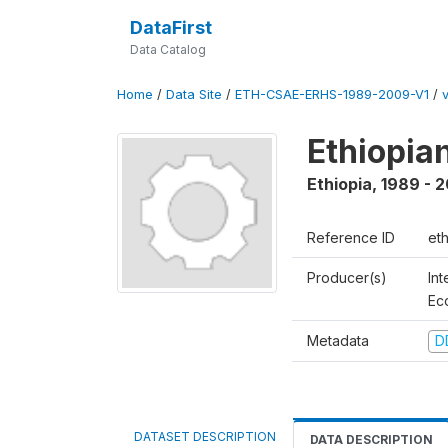
DataFirst
Data Catalog
Home
/
Data Site
/
ETH-CSAE-ERHS-1989-2009-V1
/
Ethiopia
Ethiopia
,
1989 - 
Reference ID
et
Producer(s)
Int
Ec
Metadata
D
DATASET DESCRIPTION
DATA DESCRIPTION