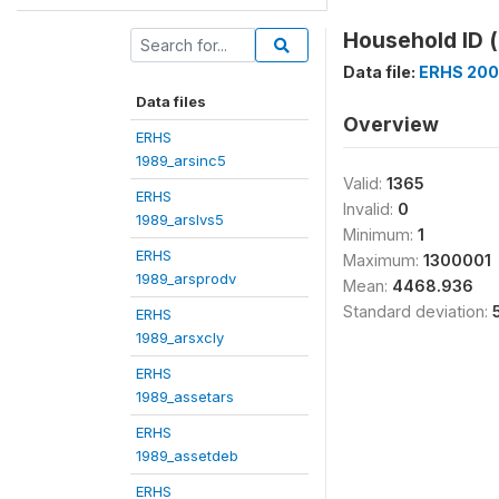
Household ID (
Data file:
ERHS 200
Data files
Overview
ERHS
1989_arsinc5
Valid:
1365
ERHS
Invalid:
0
1989_arslvs5
Minimum:
1
ERHS
Maximum:
1300001
1989_arsprodv
Mean:
4468.936
Standard deviation:
ERHS
1989_arsxcly
ERHS
1989_assetars
ERHS
1989_assetdeb
ERHS