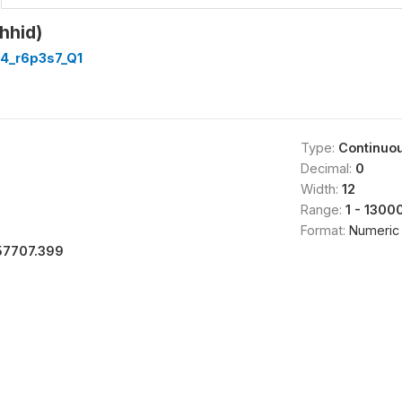
hhid)
4_r6p3s7_Q1
Type:
Continuo
Decimal:
0
Width:
12
Range:
1 - 1300
Format:
Numeric
57707.399