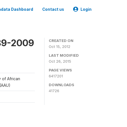
data Dashboard
Contact us
Login
989-2009
CREATED ON
Oct 15, 2012
LAST MODIFIED
Oct 26, 2015
PAGE VIEWS
6417201
y of African
DOWNLOADS
 (AAU)
41726