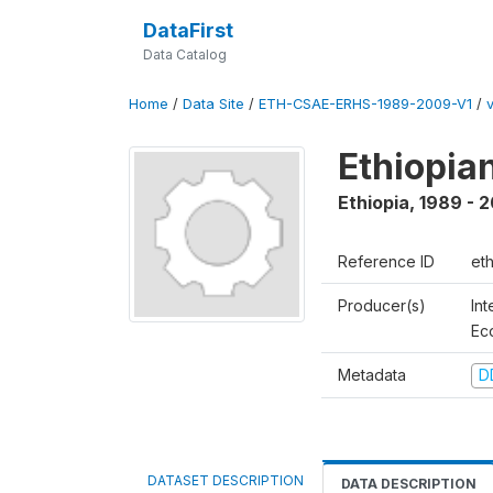
DataFirst
Data Catalog
Home
/
Data Site
/
ETH-CSAE-ERHS-1989-2009-V1
/
Ethiopia
Ethiopia
,
1989 - 
Reference ID
et
Producer(s)
Int
Ec
Metadata
D
DATASET DESCRIPTION
DATA DESCRIPTION