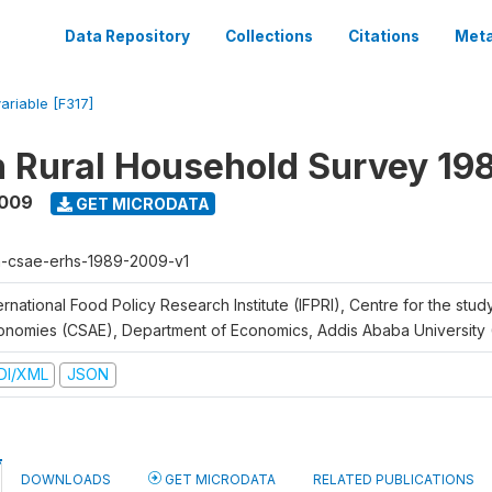
Data Repository
Collections
Citations
Meta
variable [F317]
n Rural Household Survey 1
2009
GET MICRODATA
h-csae-erhs-1989-2009-v1
ernational Food Policy Research Institute (IFPRI), Centre for the stud
onomies (CSAE), Department of Economics, Addis Ababa University
DI/XML
JSON
DOWNLOADS
GET MICRODATA
RELATED PUBLICATIONS