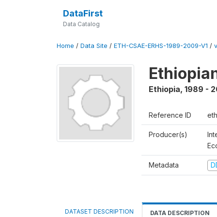
DataFirst
Data Catalog
Home
/
Data Site
/
ETH-CSAE-ERHS-1989-2009-V1
/
Ethiopia
Ethiopia
,
1989 - 
Reference ID
et
Producer(s)
Int
Ec
Metadata
D
DATASET DESCRIPTION
DATA DESCRIPTION