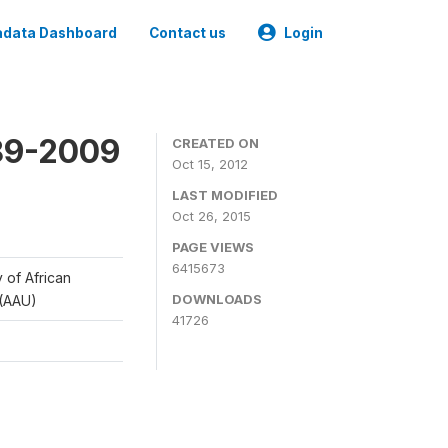
data Dashboard
Contact us
Login
989-2009
CREATED ON
Oct 15, 2012
LAST MODIFIED
Oct 26, 2015
PAGE VIEWS
6415673
y of African
DOWNLOADS
 (AAU)
41726