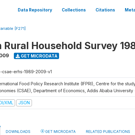
Data Repository
Collections
Citations
Meta
variable [F271]
n Rural Household Survey 1
2009
GET MICRODATA
h-csae-erhs-1989-2009-v1
ernational Food Policy Research Institute (IFPRI), Centre for the stud
onomies (CSAE), Department of Economics, Addis Ababa University
DI/XML
JSON
DOWNLOADS
GET MICRODATA
RELATED PUBLICATIONS