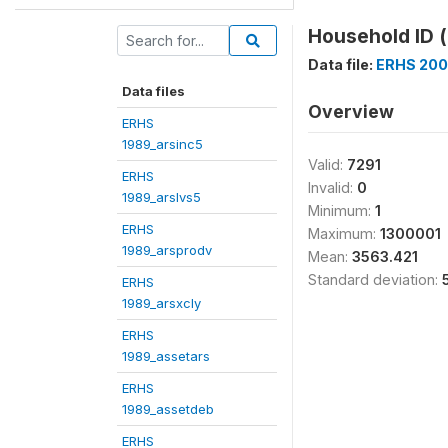
Household ID (
Data file:
ERHS 200
Data files
Overview
ERHS
1989_arsinc5
Valid:
7291
ERHS
Invalid:
0
1989_arslvs5
Minimum:
1
ERHS
Maximum:
1300001
1989_arsprodv
Mean:
3563.421
Standard deviation:
ERHS
1989_arsxcly
ERHS
1989_assetars
ERHS
1989_assetdeb
ERHS