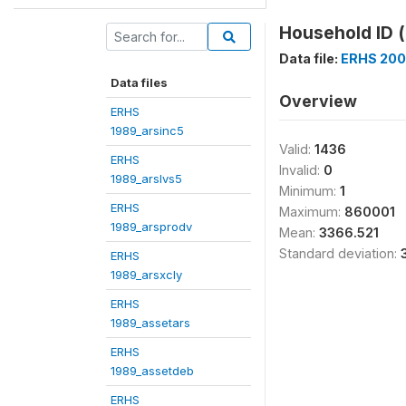
Household ID (
Data file:
ERHS 200
Data files
Overview
ERHS
1989_arsinc5
Valid:
1436
ERHS
Invalid:
0
1989_arslvs5
Minimum:
1
ERHS
Maximum:
860001
1989_arsprodv
Mean:
3366.521
Standard deviation:
ERHS
1989_arsxcly
ERHS
1989_assetars
ERHS
1989_assetdeb
ERHS