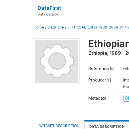
DataFirst
Data Catalog
Home
/
Data Site
/
ETH-CSAE-ERHS-1989-2009-V1
/
Ethiopia
Ethiopia
,
1989 - 
Reference ID
et
Producer(s)
Int
Ec
Metadata
D
DATASET DESCRIPTION
DATA DESCRIPTION