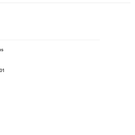
us
01