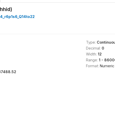
hhid)
4_r6p1s6_Q14to22
Type:
Continuo
Decimal:
0
Width:
12
Range:
1 - 8600
Format:
Numeric
37488.52