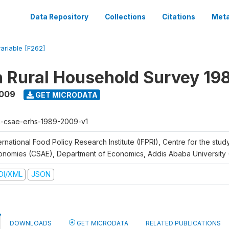
Data Repository
Collections
Citations
Meta
variable [F262]
n Rural Household Survey 1
2009
GET MICRODATA
h-csae-erhs-1989-2009-v1
ernational Food Policy Research Institute (IFPRI), Centre for the stud
onomies (CSAE), Department of Economics, Addis Ababa University
DI/XML
JSON
DOWNLOADS
GET MICRODATA
RELATED PUBLICATIONS