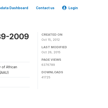
data Dashboard
Contact us
Login
989-2009
CREATED ON
Oct 15, 2012
LAST MODIFIED
Oct 26, 2015
PAGE VIEWS
6376789
y of African
DOWNLOADS
 (AAU)
41725