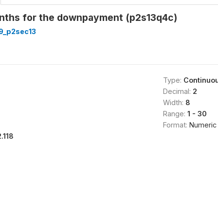
onths for the downpayment (p2s13q4c)
9_p2sec13
Type:
Continuo
Decimal:
2
Width:
8
Range:
1 - 30
Format:
Numeric
2.118