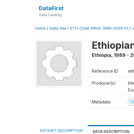
DataFirst
Data Catalog
Home
/
Data Site
/
ETH-CSAE-ERHS-1989-2009-V1
/
Ethiopia
Ethiopia
,
1989 - 
Reference ID
et
Producer(s)
Int
Ec
Metadata
D
DATASET DESCRIPTION
DATA DESCRIPTION