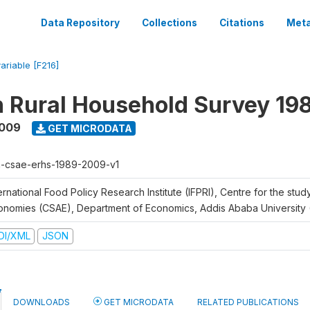
Data Repository
Collections
Citations
Meta
variable [F216]
n Rural Household Survey 1
2009
GET MICRODATA
h-csae-erhs-1989-2009-v1
ernational Food Policy Research Institute (IFPRI), Centre for the stud
onomies (CSAE), Department of Economics, Addis Ababa University
DI/XML
JSON
DOWNLOADS
GET MICRODATA
RELATED PUBLICATIONS