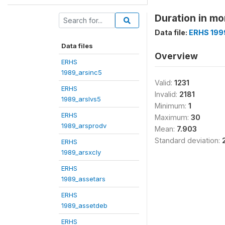
Duration in m
Data file:
ERHS 199
Data files
Overview
ERHS
1989_arsinc5
Valid:
1231
ERHS
Invalid:
2181
1989_arslvs5
Minimum:
1
ERHS
Maximum:
30
1989_arsprodv
Mean:
7.903
Standard deviation:
ERHS
1989_arsxcly
ERHS
1989_assetars
ERHS
1989_assetdeb
ERHS