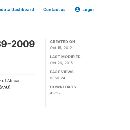
data Dashboard
Contact us
Login
989-2009
CREATED ON
Oct 15, 2012
LAST MODIFIED
Oct 26, 2015
PAGE VIEWS
6360124
y of African
DOWNLOADS
 (AAU)
41722