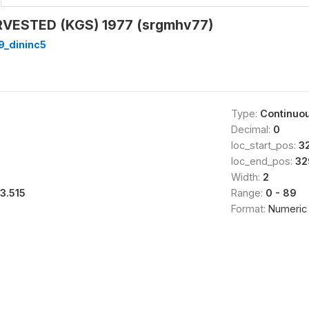
ESTED (KGS) 1977 (srgmhv77)
9_dininc5
Type:
Continuo
Decimal:
0
loc_start_pos:
3
loc_end_pos:
32
Width:
2
13.515
Range:
0 - 89
Format:
Numeric