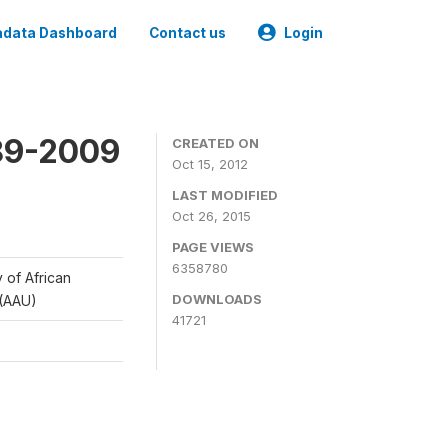
data Dashboard
Contact us
Login
989-2009
CREATED ON
Oct 15, 2012
LAST MODIFIED
Oct 26, 2015
PAGE VIEWS
6358780
y of African
DOWNLOADS
 (AAU)
41721