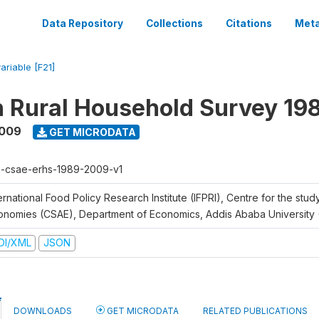
Data Repository
Collections
Citations
Meta
ariable [F21]
n Rural Household Survey 1
2009
GET MICRODATA
h-csae-erhs-1989-2009-v1
ernational Food Policy Research Institute (IFPRI), Centre for the stud
onomies (CSAE), Department of Economics, Addis Ababa University
DI/XML
JSON
DOWNLOADS
GET MICRODATA
RELATED PUBLICATIONS