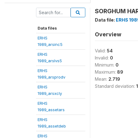
SORGHUM HARV
Data file:
ERHS 198
Data files
Overview
ERHS
1989_arsinc5
Valid:
54
ERHS
Invalid:
0
1989_arslvs5
Minimum:
0
ERHS
Maximum:
89
1989_arsprodv
Mean:
2.719
Standard deviation:
ERHS
1989_arsxcly
ERHS
1989_assetars
ERHS
1989_assetdeb
ERHS