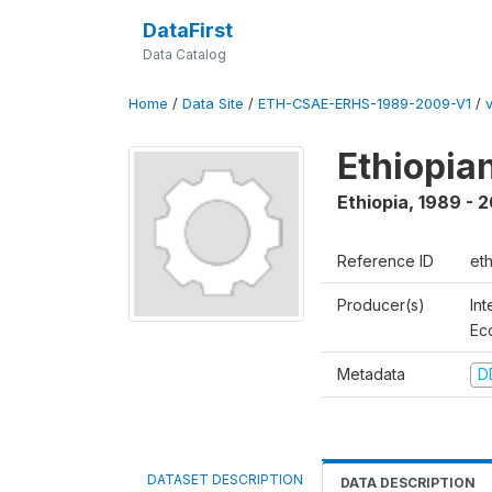
DataFirst
Data Catalog
Home
/
Data Site
/
ETH-CSAE-ERHS-1989-2009-V1
/
v
Ethiopia
Ethiopia
,
1989 - 
Reference ID
et
Producer(s)
Int
Ec
Metadata
D
DATASET DESCRIPTION
DATA DESCRIPTION