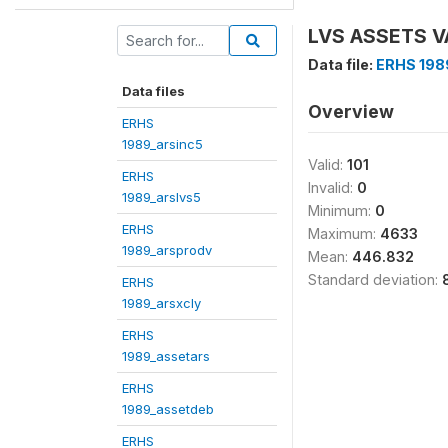
LVS ASSETS VA
Data file:
ERHS 198
Data files
Overview
ERHS
1989_arsinc5
Valid:
101
ERHS
Invalid:
0
1989_arslvs5
Minimum:
0
ERHS
Maximum:
4633
1989_arsprodv
Mean:
446.832
Standard deviation:
ERHS
1989_arsxcly
ERHS
1989_assetars
ERHS
1989_assetdeb
ERHS