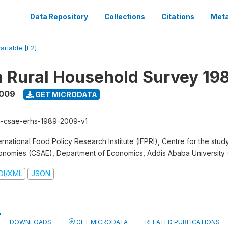
Data Repository
Collections
Citations
Meta
ariable [F2]
n Rural Household Survey 1
2009
GET MICRODATA
h-csae-erhs-1989-2009-v1
ernational Food Policy Research Institute (IFPRI), Centre for the stud
onomies (CSAE), Department of Economics, Addis Ababa University
DI/XML
JSON
DOWNLOADS
GET MICRODATA
RELATED PUBLICATIONS