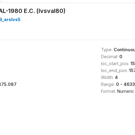
L-1980 E.C. (lvsval80)
9_arslvs5
Type:
Continuo
Decimal:
0
loc_start_pos:
1
loc_end_pos:
15
Width:
4
875.087
Range:
0 - 4633
Format:
Numeric