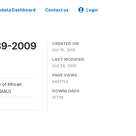
data Dashboard
Contact us
Login
989-2009
CREATED ON
Oct 15, 2012
LAST MODIFIED
Oct 26, 2015
PAGE VIEWS
6421703
y of African
DOWNLOADS
 (AAU)
41726