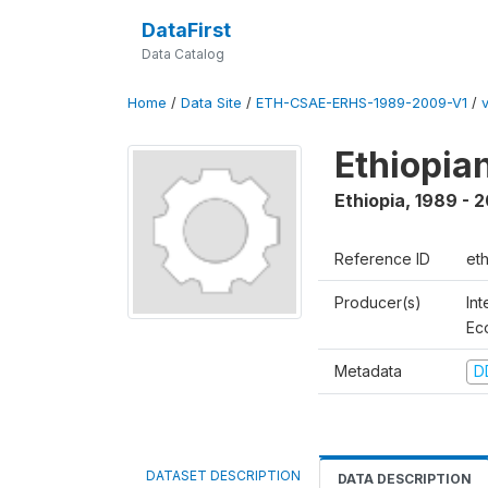
DataFirst
Data Catalog
Home
/
Data Site
/
ETH-CSAE-ERHS-1989-2009-V1
/
v
Ethiopia
Ethiopia
,
1989 - 
Reference ID
et
Producer(s)
Int
Ec
Metadata
D
DATASET DESCRIPTION
DATA DESCRIPTION