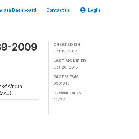
data Dashboard
Contact us
Login
989-2009
CREATED ON
Oct 15, 2012
LAST MODIFIED
Oct 26, 2015
PAGE VIEWS
6361846
y of African
DOWNLOADS
 (AAU)
41722