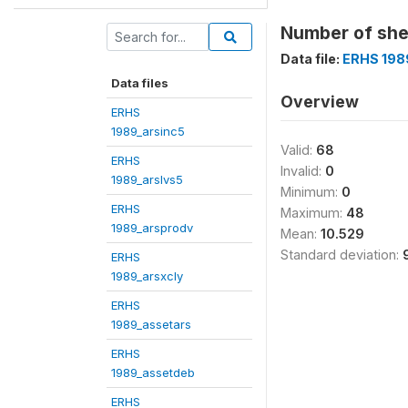
Number of she
Data file:
ERHS 198
Data files
Overview
ERHS
1989_arsinc5
Valid:
68
ERHS
Invalid:
0
1989_arslvs5
Minimum:
0
ERHS
Maximum:
48
1989_arsprodv
Mean:
10.529
Standard deviation:
ERHS
1989_arsxcly
ERHS
1989_assetars
ERHS
1989_assetdeb
ERHS