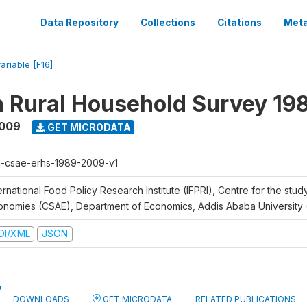
Data Repository
Collections
Citations
Meta
ariable [F16]
n Rural Household Survey 1
2009
GET MICRODATA
h-csae-erhs-1989-2009-v1
ernational Food Policy Research Institute (IFPRI), Centre for the stud
onomies (CSAE), Department of Economics, Addis Ababa University
DI/XML
JSON
DOWNLOADS
GET MICRODATA
RELATED PUBLICATIONS