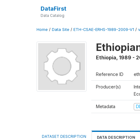
DataFirst
Data Catalog
Home
/
Data Site
/
ETH-CSAE-ERHS-1989-2009-V1
/
v
Ethiopia
Ethiopia
,
1989 - 
Reference ID
et
Producer(s)
Int
Ec
Metadata
D
DATASET DESCRIPTION
DATA DESCRIPTION