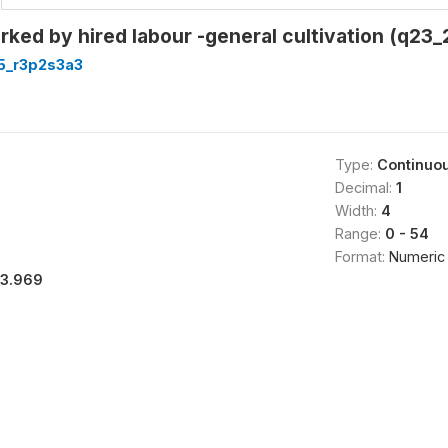
rked by hired labour -general cultivation (q23_
5_r3p2s3a3
Type:
Continuo
Decimal:
1
Width:
4
Range:
0 - 54
Format:
Numeric
13.969