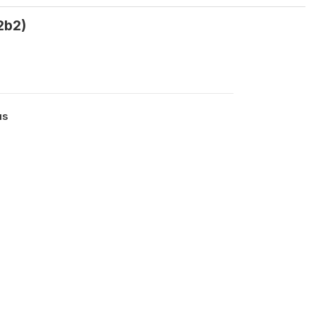
2b2)
us