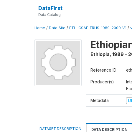
DataFirst
Data Catalog
Home
/
Data Site
/
ETH-CSAE-ERHS-1989-2009-V1
/
Ethiopia
Ethiopia
,
1989 - 
Reference ID
et
Producer(s)
Int
Ec
Metadata
D
DATASET DESCRIPTION
DATA DESCRIPTION