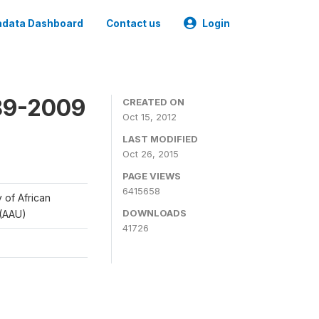
data Dashboard
Contact us
Login
989-2009
CREATED ON
Oct 15, 2012
LAST MODIFIED
Oct 26, 2015
PAGE VIEWS
6415658
y of African
DOWNLOADS
 (AAU)
41726