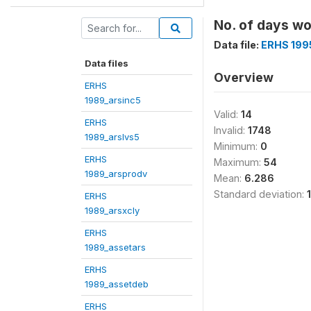
No. of days wo
Data file:
ERHS 199
Data files
Overview
ERHS
1989_arsinc5
Valid:
14
ERHS
Invalid:
1748
1989_arslvs5
Minimum:
0
ERHS
Maximum:
54
1989_arsprodv
Mean:
6.286
Standard deviation:
ERHS
1989_arsxcly
ERHS
1989_assetars
ERHS
1989_assetdeb
ERHS