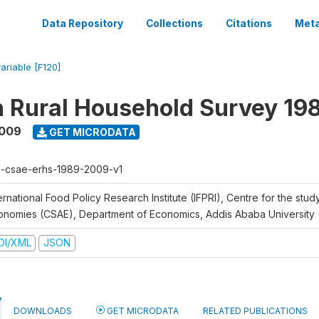
Data Repository
Collections
Citations
Meta
variable [F120]
n Rural Household Survey 1
2009
GET MICRODATA
h-csae-erhs-1989-2009-v1
ernational Food Policy Research Institute (IFPRI), Centre for the stud
onomies (CSAE), Department of Economics, Addis Ababa University
DI/XML
JSON
DOWNLOADS
GET MICRODATA
RELATED PUBLICATIONS