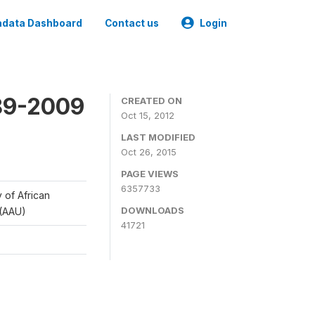
data Dashboard
Contact us
Login
989-2009
CREATED ON
Oct 15, 2012
LAST MODIFIED
Oct 26, 2015
PAGE VIEWS
6357733
y of African
DOWNLOADS
 (AAU)
41721