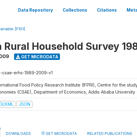
Data Repository
Collections
Citations
Meta
ariable [F101]
n Rural Household Survey 1
2009
GET MICRODATA
h-csae-erhs-1989-2009-v1
ernational Food Policy Research Institute (IFPRI), Centre for the stud
onomies (CSAE), Department of Economics, Addis Ababa University
DI/XML
JSON
DOWNLOADS
GET MICRODATA
RELATED PUBLICATIONS