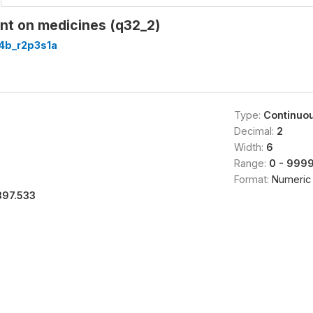
t on medicines (q32_2)
4b_r2p3s1a
Type:
Continuo
Decimal:
2
Width:
6
Range:
0 - 999
Format:
Numeric
397.533