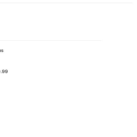
us
9.99