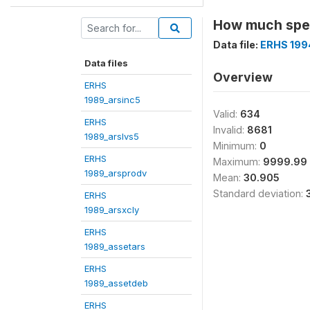
How much spen
Data file:
ERHS 199
Data files
Overview
ERHS
1989_arsinc5
Valid:
634
ERHS
Invalid:
8681
1989_arslvs5
Minimum:
0
ERHS
Maximum:
9999.99
1989_arsprodv
Mean:
30.905
Standard deviation:
ERHS
1989_arsxcly
ERHS
1989_assetars
ERHS
1989_assetdeb
ERHS