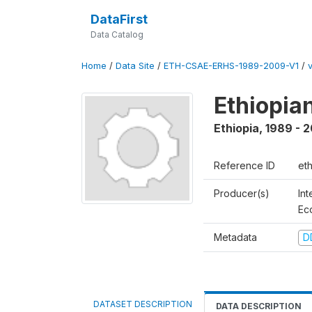
DataFirst
Data Catalog
Home
/
Data Site
/
ETH-CSAE-ERHS-1989-2009-V1
/
v
Ethiopia
Ethiopia
,
1989 - 
Reference ID
et
Producer(s)
Int
Ec
Metadata
D
DATASET DESCRIPTION
DATA DESCRIPTION